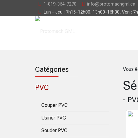
1-819-364-7270
info@protomachgml.ca
Lun - Jeu : 7h15–12h00, 13h00–16h30, Ven : 7
Catégories
Vous ê
Sé
PVC
- PV
Couper PVC
Usiner PVC
Souder PVC