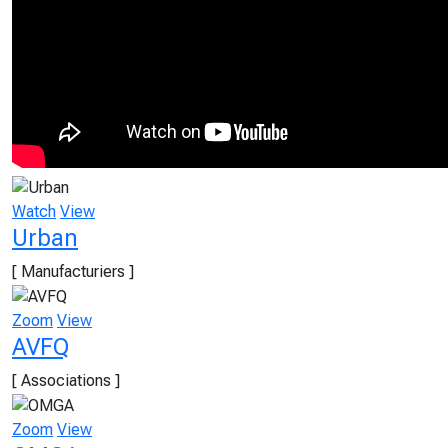
Watch
View
Urban
[ Manufacturiers ]
Zoom
View
AVFQ
[ Associations ]
Zoom
View