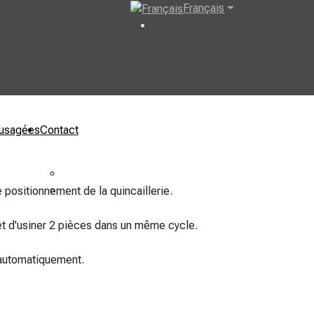
Français
usagées
Contact
1 819 364-7270
Formulaire de service
positionnement de la quincaillerie.
et d'usiner 2 pièces dans un même cycle.
 automatiquement.