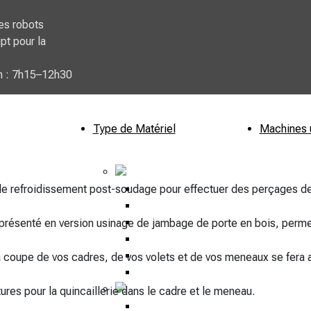
es robots
pt pour la
n : 7h15–12h30
Type de Matériel
Machines 
PVC
nt
e refroidissement post-soudage pour effectuer des perçages de 
Couper PVC
ico
Usiner PVC
d
Souder PVC
e présenté en version usinage de jambage de porte en bois, perm
Nettoyer PVC
Optimisation PVC
a coupe de vos cadres, de vos volets et de vos meneaux se fera
Dépoussiéreur
Aluminium
es pour la quincaillerie dans le cadre et le meneau.
Couper Aluminium