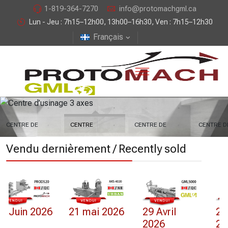
1-819-364-7270
info@protomachgml.ca
Lun - Jeu : 7h15–12h00, 13h00–16h30, Ven : 7h15–12h30
Français
CENTRE DE
CENTRE
CENTRE DE
CENTRE D
PERÇAGE
D’USINAGE 3
COUPE
MACHINA
Vendu dernièrement / Recently sold
AUTOMATISÉ
AXES
AUTOMATISÉE
21 mai 2026
29 Avril
24 mars
2026
2026